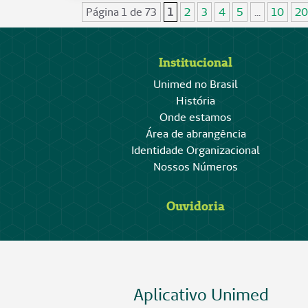
Página 1 de 73
1
2
3
4
5
...
10
20
Institucional
Unimed no Brasil
História
Onde estamos
Área de abrangência
Identidade Organizacional
Nossos Números
Ouvidoria
Aplicativo Unimed