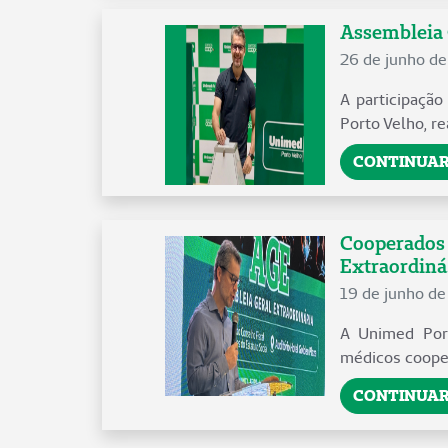
Assembleia 
26 de junho d
A participaçã
Porto Velho, re
CONTINUAR
Cooperados 
Extraordiná.
19 de junho d
A Unimed Port
médicos cooper
CONTINUAR