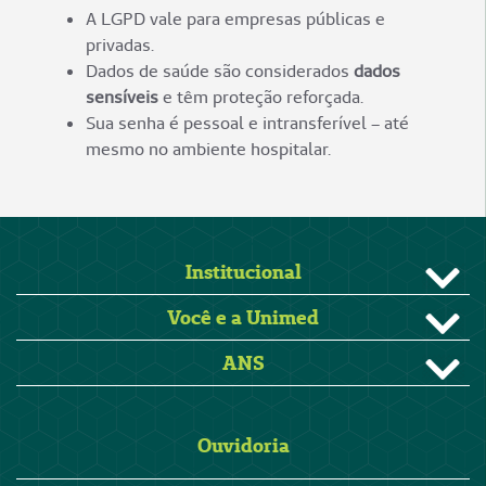
A LGPD vale para empresas públicas e
privadas.
Dados de saúde são considerados
dados
sensíveis
e têm proteção reforçada.
Sua senha é pessoal e intransferível – até
mesmo no ambiente hospitalar.
Institucional
Você e a Unimed
ANS
Ouvidoria