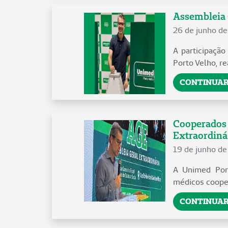
Assembleia 
26 de junho d
A participaçã
Porto Velho, re
CONTINUAR
Cooperados 
Extraordiná.
19 de junho d
A Unimed Port
médicos cooper
CONTINUAR