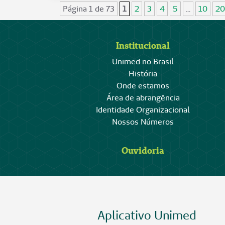
Página 1 de 73
1
2
3
4
5
...
10
20
Institucional
Unimed no Brasil
História
Onde estamos
Área de abrangência
Identidade Organizacional
Nossos Números
Ouvidoria
Aplicativo Unimed