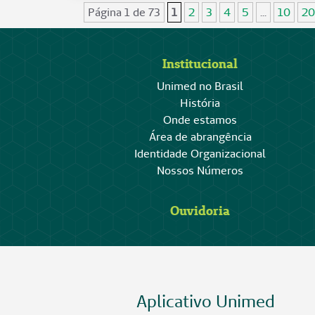
Página 1 de 73
1
2
3
4
5
...
10
20
Institucional
Unimed no Brasil
História
Onde estamos
Área de abrangência
Identidade Organizacional
Nossos Números
Ouvidoria
Aplicativo Unimed