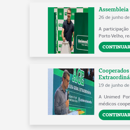
Assembleia 
26 de junho d
A participaçã
Porto Velho, re
CONTINUAR
Cooperados 
Extraordiná.
19 de junho d
A Unimed Port
médicos cooper
CONTINUAR