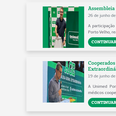
Assembleia 
26 de junho d
A participaçã
Porto Velho, re
CONTINUAR
Cooperados 
Extraordiná.
19 de junho d
A Unimed Port
médicos cooper
CONTINUAR