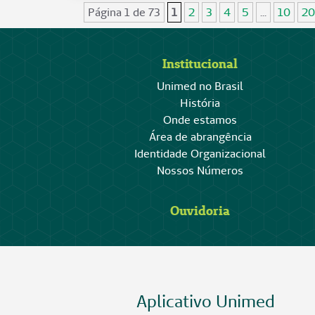
Página 1 de 73
1
2
3
4
5
...
10
20
Institucional
Unimed no Brasil
História
Onde estamos
Área de abrangência
Identidade Organizacional
Nossos Números
Ouvidoria
Aplicativo Unimed