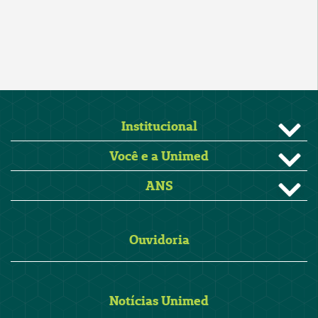
Institucional
Você e a Unimed
ANS
Ouvidoria
Notícias Unimed