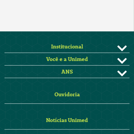
Institucional
Você e a Unimed
ANS
Ouvidoria
Notícias Unimed