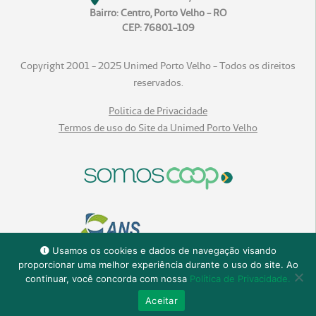
Bairro: Centro, Porto Velho - RO
CEP: 76801-109
Copyright 2001 - 2025 Unimed Porto Velho - Todos os direitos
reservados.
Politica de Privacidade
Termos de uso do Site da Unimed Porto Velho
Usamos os cookies e dados de navegação visando
proporcionar uma melhor experiência durante o uso do site. Ao
continuar, você concorda com nossa
Política de Privacidade.
Aceitar