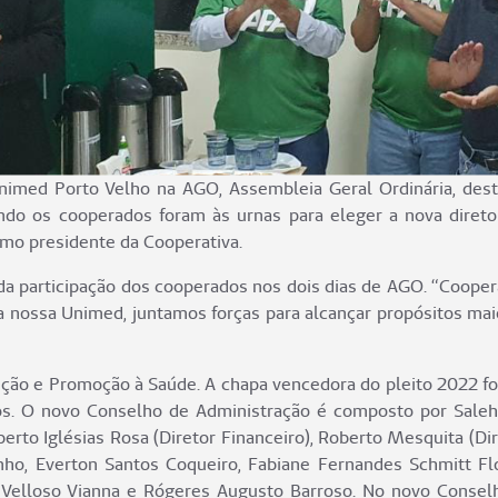
ed Porto Velho na AGO, Assembleia Geral Ordinária, deste a
ando os cooperados foram às urnas para eleger a nova diret
omo presidente da Cooperativa.
da participação dos cooperados nos dois dias de AGO. “Coopera
ossa Unimed, juntamos forças para alcançar propósitos maior
enção e Promoção à Saúde. A chapa vencedora do pleito 2022 
os. O novo Conselho de Administração é composto por Saleh 
lberto Iglésias Rosa (Diretor Financeiro), Roberto Mesquita (
nho, Everton Santos Coqueiro, Fabiane Fernandes Schmitt F
Velloso Vianna e Rógeres Augusto Barroso. No novo Consel