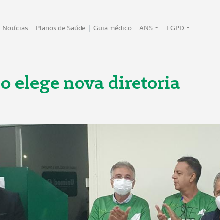
Notícias
Planos de Saúde
Guia médico
ANS
LGPD
 elege nova diretoria