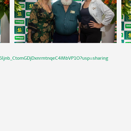
/1Tm6ljnb_CtomGDjDxnrmtnqeC4MbVP1O?usp=sharing