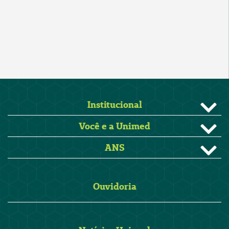
Institucional
Você e a Unimed
ANS
Ouvidoria