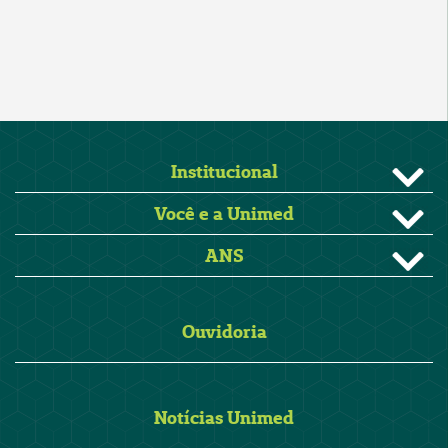
Institucional
Você e a Unimed
ANS
Ouvidoria
Notícias Unimed