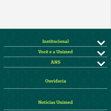
Institucional
Você e a Unimed
ANS
Ouvidoria
Notícias Unimed