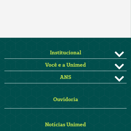
Institucional
Você e a Unimed
ANS
Ouvidoria
Notícias Unimed