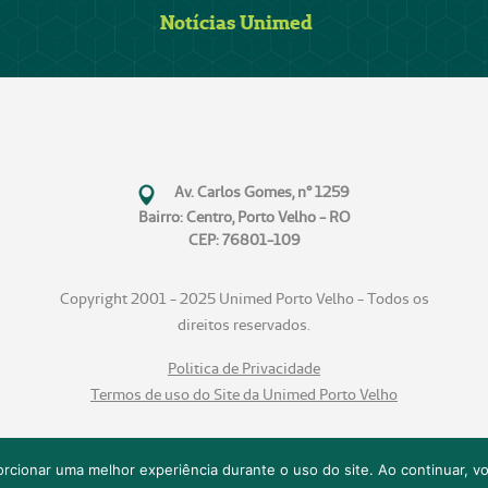
Notícias Unimed
Av. Carlos Gomes, n° 1259
Bairro: Centro, Porto Velho - RO
CEP: 76801-109
Copyright 2001 - 2025 Unimed Porto Velho - Todos os
direitos reservados.
Politica de Privacidade
Termos de uso do Site da Unimed Porto Velho
cionar uma melhor experiência durante o uso do site. Ao continuar, 