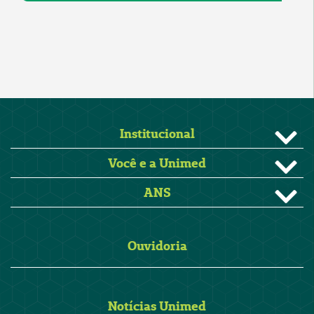
Institucional
Você e a Unimed
ANS
Ouvidoria
Notícias Unimed