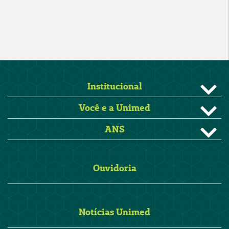
Institucional
Você e a Unimed
ANS
Ouvidoria
Notícias Unimed