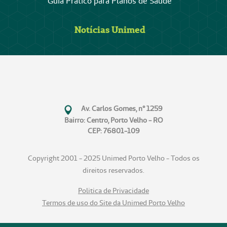
Guia Prático para Planos de Saúde
Notícias Unimed
Av. Carlos Gomes, n° 1259
Bairro: Centro, Porto Velho - RO
CEP: 76801-109
Copyright 2001 - 2025 Unimed Porto Velho - Todos os
direitos reservados.
Politica de Privacidade
Termos de uso do Site da Unimed Porto Velho