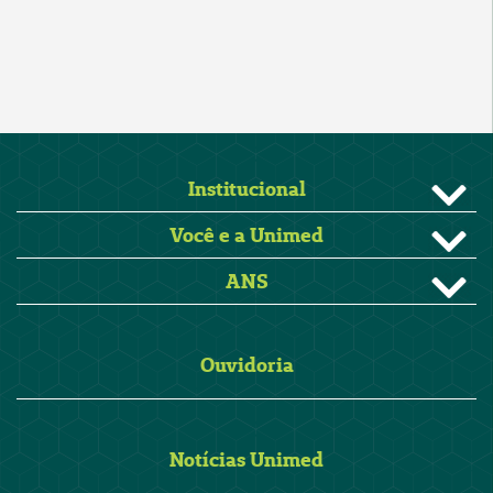
Institucional
Você e a Unimed
ANS
Ouvidoria
Notícias Unimed