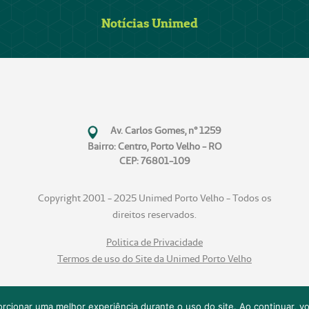
Notícias Unimed
Av. Carlos Gomes, n° 1259
Bairro: Centro, Porto Velho - RO
CEP: 76801-109
Copyright 2001 - 2025 Unimed Porto Velho - Todos os
direitos reservados.
Politica de Privacidade
Termos de uso do Site da Unimed Porto Velho
cionar uma melhor experiência durante o uso do site. Ao continuar, 