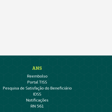
ANS
Reembolso
Portal TISS
Pesquisa de Satisfação do Beneficiário
IDSS
Notificações
RN 561