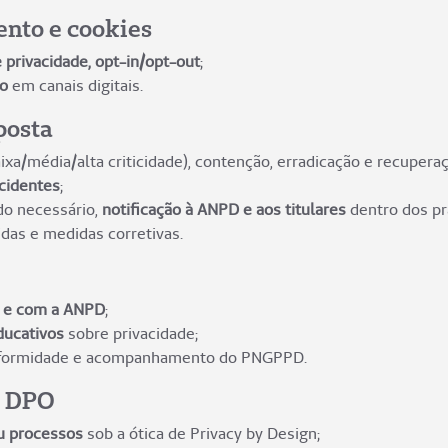
nto e cookies
 privacidade, opt-in/opt-out
;
ão
em canais digitais.
posta
ixa/média/alta criticidade), contenção, erradicação e recuperaç
ncidentes
;
do necessário,
notificação à ANPD e aos titulares
dentro dos pr
idas e medidas corretivas.
s e com a ANPD
;
ducativos
sobre privacidade;
formidade e acompanhamento do PNGPPD.
o DPO
ou processos
sob a ótica de Privacy by Design;