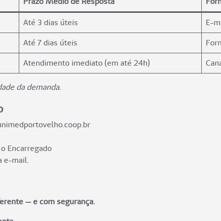
Prazo Médio de Resposta
For
Até 3 dias úteis
E-ma
Até 7 dias úteis
Form
Atendimento imediato (em até 24h)
Cana
dade da demanda.
o
nimedportovelho.coop.br
 o Encarregado
 e-mail.
ferente — e com segurança.