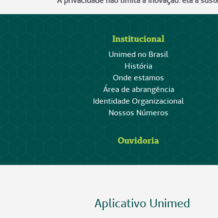
A privacidade não limita a inovação: ela a sust
Institucional
Unimed no Brasil
História
Onde estamos
Área de abrangência
Identidade Organizacional
Nossos Números
Ouvidoria
Aplicativo Unimed