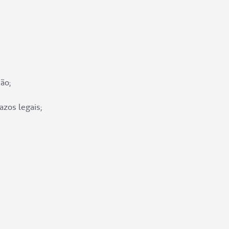
ão;
azos legais;