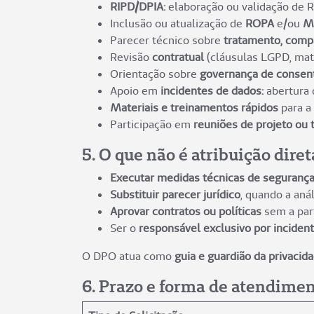
RIPD/DPIA:
elaboração ou validação de R
Inclusão ou atualização de
ROPA
e/ou
M
Parecer técnico sobre
tratamento, compa
Revisão
contratual
(cláusulas LGPD, mat
Orientação sobre
governança de consen
Apoio em
incidentes de dados:
abertura 
Materiais e treinamentos rápidos
para a 
Participação em
reuniões de projeto ou 
5. O que não é atribuição dire
Executar medidas técnicas de seguranç
Substituir parecer jurídico
, quando a aná
Aprovar contratos ou políticas
sem a part
Ser o
responsável exclusivo por inciden
O DPO atua como
guia e guardião da privacid
6. Prazo e forma de atendime