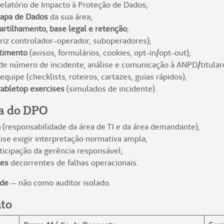
elatório de Impacto à Proteção de Dados;
apa de Dados
da sua área;
rtilhamento, base legal e retenção
;
riz controlador–operador, suboperadores);
timento
(avisos, formulários, cookies, opt-in/opt-out);
de número de incidente, análise e comunicação à ANPD/titulare
equipe (checklists, roteiros, cartazes, guias rápidos);
tabletop exercises
(simulados de incidente).
ta do DPO
a
(responsabilidade da área de TI e da área demandante);
lise exigir interpretação normativa ampla;
icipação da gerência responsável;
tes
decorrentes de falhas operacionais.
ade
— não como auditor isolado.
nto