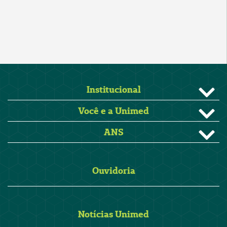
Institucional
Você e a Unimed
ANS
Ouvidoria
Notícias Unimed