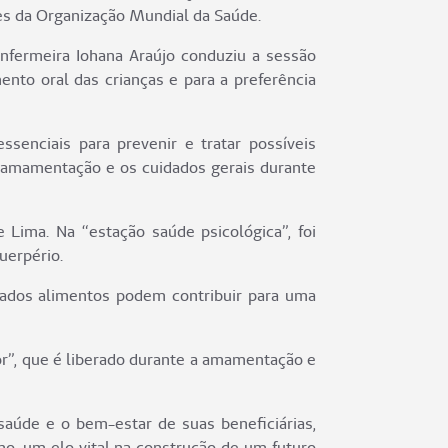
zes da Organização Mundial da Saúde.
nfermeira Iohana Araújo conduziu a sessão
nto oral das crianças e para a preferência
senciais para prevenir e tratar possíveis
a amamentação e os cuidados gerais durante
Lima. Na “estação saúde psicológica”, foi
uerpério.
inados alimentos podem contribuir para uma
r”, que é liberado durante a amamentação e
aúde e o bem-estar de suas beneficiárias,
o, um elo vital na construção de um futuro