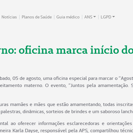
Notícias
Planos de Saúde
Guia médico
ANS
LGPD
no: oficina marca início d
bado, 05 de agosto, uma oficina especial para marcar o “Agos
leitamento materno. O evento, “Juntos pela amamentação. S
uturas mamães e mães que estão amamentando, todas inscrita
 palestras, dinâmicas, sorteios de brindes e um saboroso lanch
al ao oferecer informações esclarecedoras e orientações 
meira Karla Dayse, responsável pela APS, compartilhou técni