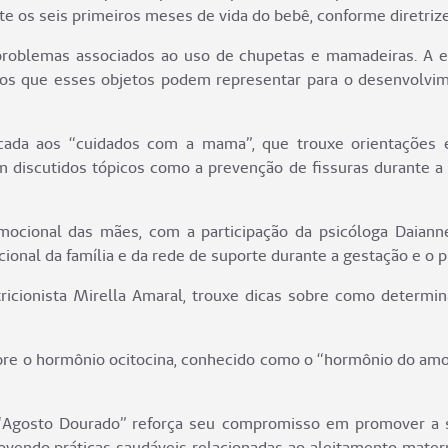
te os seis primeiros meses de vida do bebê, conforme diretri
roblemas associados ao uso de chupetas e mamadeiras. A e
os que esses objetos podem representar para o desenvolvime
cada aos “cuidados com a mama”, que trouxe orientações es
am discutidos tópicos como a prevenção de fissuras durante 
ional das mães, com a participação da psicóloga Daianne 
onal da família e da rede de suporte durante a gestação e o p
tricionista Mirella Amaral, trouxe dicas sobre como determ
bre o hormônio ocitocina, conhecido como o “hormônio do amo
 “Agosto Dourado” reforça seu compromisso em promover a s
vendo práticas saudáveis relacionadas ao aleitamento matern