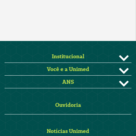
Institucional
Você e a Unimed
ANS
Ouvidoria
Notícias Unimed