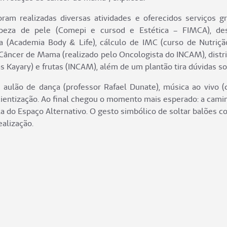
foram realizadas diversas atividades e oferecidos serviços g
impeza de pele (Comepi e cursod e Estética – FIMCA), des
a (Academia Body & Life), cálculo de IMC (curso de Nutrição
 Câncer de Mama (realizado pelo Oncologista do INCAM), distr
s Kayary) e frutas (INCAM), além de um plantão tira dúvidas s
aulão de dança (professor Rafael Dunate), música ao vivo (c
cientização. Ao final chegou o momento mais esperado: a cam
a do Espaço Alternativo. O gesto simbólico de soltar balões 
alização.